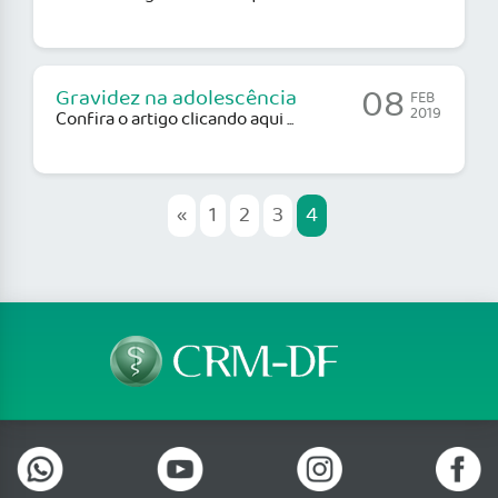
08
Gravidez na adolescência
FEB
2019
Confira o artigo clicando aqui ...
«
1
2
3
4