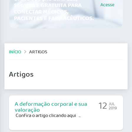
SEGURA E GRATUITA PARA
Acesse
CONECTAR MÉDICOS,
PACIENTES E FARMACÊUTICOS.
INÍCIO
ARTIGOS
Artigos
12
A deformação corporal e sua
JUL
2019
valoração
Confira o artigo clicando aqui ...