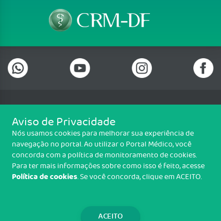
Telefone: (61) 3322 0001
Aviso de Privacidade
Setor de Indústrias Gráficas (SIG), Quadra 01 Lote 985 2º Andar, Sala
Nós usamos cookies para melhorar sua experiência de
202, Centro Empresarial Parque Brasília, Brasília/DF - CEP: 70.610-410
navegação no portal. Ao utilizar o Portal Médico, você
Copyright CRM-DF. Todos os direitos reservados.
concorda com a política de monitoramento de cookies.
Para ter mais informações sobre como isso é feito, acesse
TRANSPARÊNCIA E PRESTAÇÃO DE
Política de cookies
. Se você concorda, clique em ACEITO.
CONTAS
WEBMAIL
ACEITO