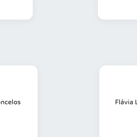
 informações
oncelos
Flávia 