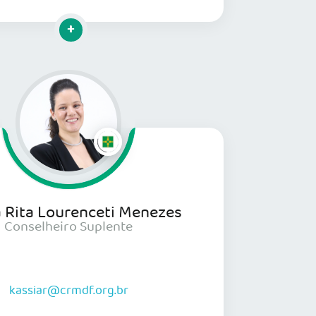
Clique para mais informações
a Rita Lourenceti Menezes
Conselheiro Suplente
kassiar@crmdf.org.br