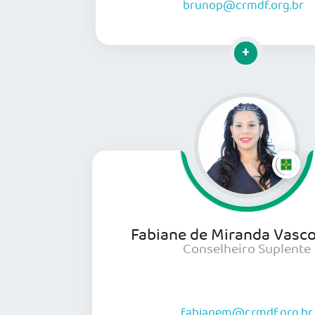
brunop@crmdf.org.br
Clique para mais
Fabiane de Miranda Vasc
Conselheiro Suplente
fabianem@crmdf.org.br