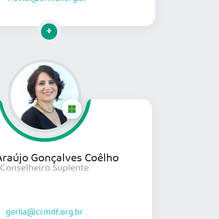
Clique para mais informações
 Araújo Gonçalves Coêlho
Conselheiro Suplente
gerlia@crmdf.org.br