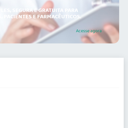
LES, SEGURA E GRATUITA PARA
, PACIENTES E FARMACÊUTICOS.
Acesse
agora