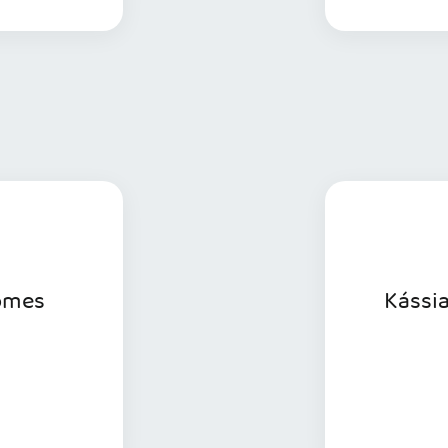
s informações
Gomes
Kássi