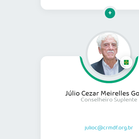
Clique para mai
Júlio Cezar Meirelles 
Conselheiro Suplente
julioc@crmdf.org.br