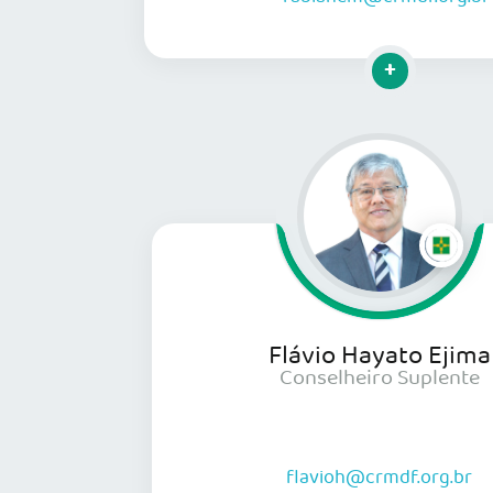
Clique para mai
Flávio Hayato Ejima
Conselheiro Suplente
flavioh@crmdf.org.br