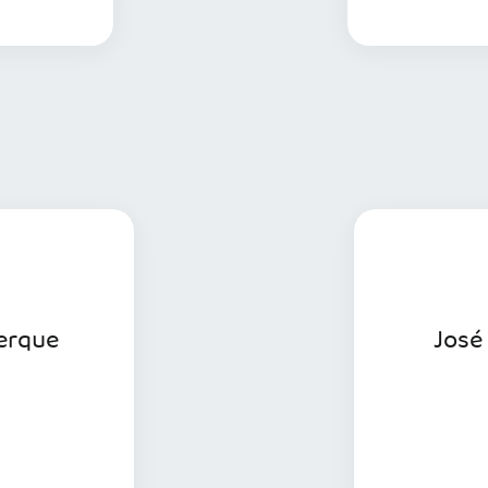
 informações
uerque
José