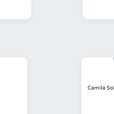
s informações
a
Camila So