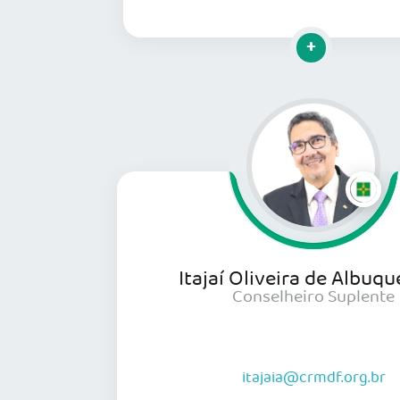
Clique para mais
Itajaí Oliveira de Albuq
Conselheiro Suplente
itajaia@crmdf.org.br