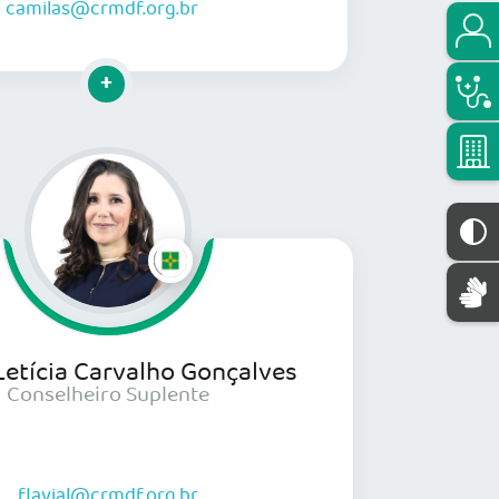
camilas@crmdf.org.br
Clique para mais informações
Letícia Carvalho Gonçalves
Conselheiro Suplente
flavial@crmdf.org.br