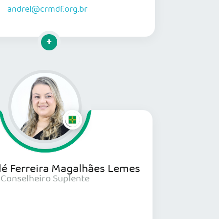
andrel@crmdf.org.br
Clique para mais informações
lé Ferreira Magalhães Lemes
Conselheiro Suplente