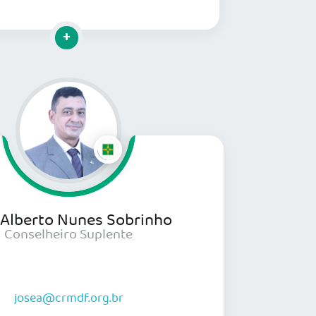
Clique para mais informações
 Alberto Nunes Sobrinho
Conselheiro Suplente
josea@crmdf.org.br