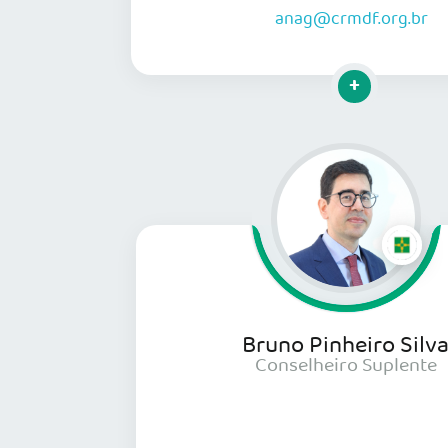
anag@crmdf.org.br
Clique para mai
Bruno Pinheiro Silv
Conselheiro Suplente