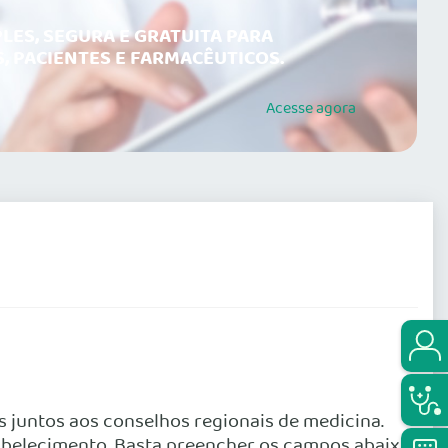
LES, SEGURA E GRATUITA PARA
, PACIENTES E FARMACÊUTICOS.
Acesse
agora
 juntos aos conselhos regionais de medicina.
stabelecimento. Basta preencher os campos abaixo.