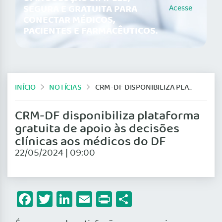
SEGURA E GRATUITA PARA
Acesse
CONECTAR MÉDICOS,
PACIENTES E FARMACÊUTICOS.
INÍCIO
NOTÍCIAS
CRM-DF DISPONIBILIZA PLATAFORMA GRATUITA DE APOIO ÀS DECISÕES CLÍNICAS AOS MÉDICOS DO DF
CRM-DF disponibiliza plataforma
gratuita de apoio às decisões
clínicas aos médicos do DF
22/05/2024 | 09:00
Facebook
Twitter
LinkedIn
Email
Print
Share