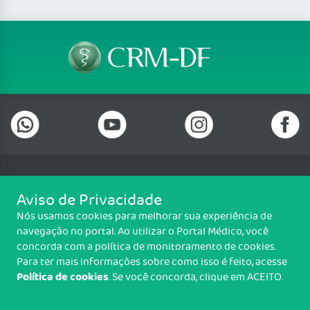
Telefone: (61) 3322 0001
Aviso de Privacidade
Setor de Indústrias Gráficas (SIG), Quadra 01 Lote 985 2º Andar, Sala
Nós usamos cookies para melhorar sua experiência de
202, Centro Empresarial Parque Brasília, Brasília/DF - CEP: 70.610-410
navegação no portal. Ao utilizar o Portal Médico, você
Copyright CRM-DF. Todos os direitos reservados.
concorda com a política de monitoramento de cookies.
Para ter mais informações sobre como isso é feito, acesse
TRANSPARÊNCIA E PRESTAÇÃO DE
Política de cookies
. Se você concorda, clique em ACEITO.
CONTAS