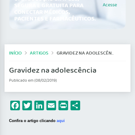
SEGURA E GRATUITA PARA
Acesse
CONECTAR MÉDICOS,
PACIENTES E FARMACÊUTICOS.
INÍCIO
ARTIGOS
GRAVIDEZ NA ADOLESCÊNCIA
Gravidez na adolescência
Publicado em (08/02/2019)
Facebook
Twitter
LinkedIn
Email
Print
Share
Confira o artigo clicando
aqui