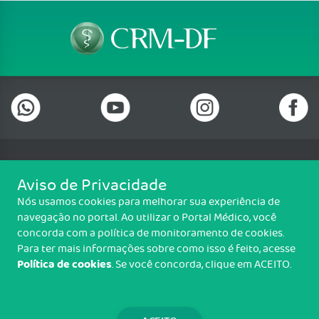
Telefone: (61) 3322 0001
Aviso de Privacidade
Setor de Indústrias Gráficas (SIG), Quadra 01 Lote 985 2º Andar, Sala
Nós usamos cookies para melhorar sua experiência de
202, Centro Empresarial Parque Brasília, Brasília/DF - CEP: 70.610-410
navegação no portal. Ao utilizar o Portal Médico, você
Copyright CRM-DF. Todos os direitos reservados.
concorda com a política de monitoramento de cookies.
Para ter mais informações sobre como isso é feito, acesse
TRANSPARÊNCIA E PRESTAÇÃO DE
Política de cookies
. Se você concorda, clique em ACEITO.
CONTAS
WEBMAIL