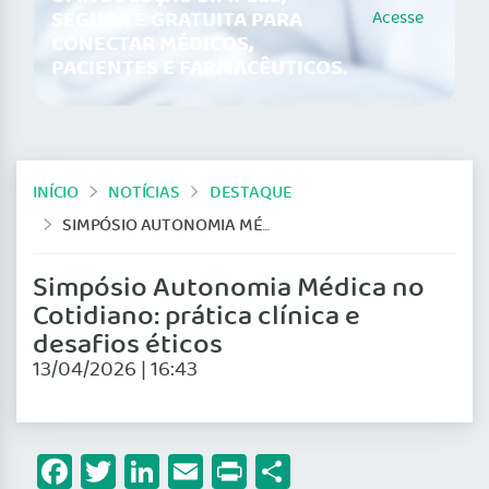
SEGURA E GRATUITA PARA
Acesse
CONECTAR MÉDICOS,
PACIENTES E FARMACÊUTICOS.
INÍCIO
NOTÍCIAS
DESTAQUE
SIMPÓSIO AUTONOMIA MÉDICA NO COTIDIANO: PRÁTICA CLÍNICA E DESAFIOS ÉTICOS
Simpósio Autonomia Médica no
Cotidiano: prática clínica e
desafios éticos
13/04/2026 | 16:43
Facebook
Twitter
LinkedIn
Email
Print
Share