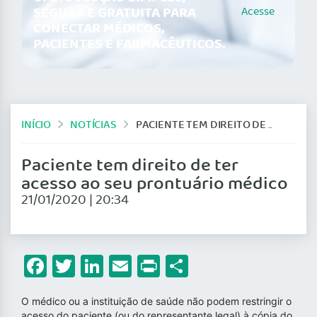
SEGURA E GRATUITA PARA
Acesse
CONECTAR MÉDICOS,
PACIENTES E FARMACÊUTICOS.
INÍCIO
NOTÍCIAS
PACIENTE TEM DIREITO DE TER ACESSO AO SEU PRONTUÁRIO MÉDICO
Paciente tem direito de ter
acesso ao seu prontuário médico
21/01/2020 | 20:34
Facebook
Twitter
LinkedIn
Email
Print
Share
O médico ou a instituição de saúde não podem restringir o
acesso do paciente (ou do representante legal) à cópia do