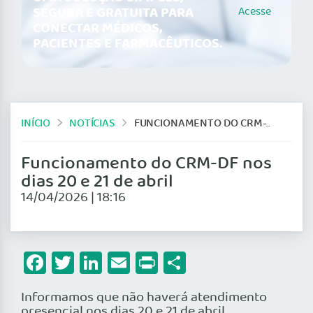
SEGURA E GRATUITA PARA
Acesse
CONECTAR MÉDICOS,
PACIENTES E FARMACÊUTICOS.
INÍCIO
NOTÍCIAS
FUNCIONAMENTO DO CRM-DF NOS DIAS 20 E 21 DE ABRIL
Funcionamento do CRM-DF nos
dias 20 e 21 de abril
14/04/2026 | 18:16
Facebook
Twitter
LinkedIn
Email
Print
Share
Informamos que não haverá atendimento
presencial nos dias 20 e 21 de abril.