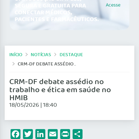
SEGURA E GRATUITA PARA
Acesse
CONECTAR MÉDICOS,
PACIENTES E FARMACÊUTICOS.
INÍCIO
NOTÍCIAS
DESTAQUE
CRM-DF DEBATE ASSÉDIO NO TRABALHO E ÉTICA EM SAÚDE NO HMIB
CRM-DF debate assédio no
trabalho e ética em saúde no
HMIB
18/05/2026 | 18:40
Facebook
Twitter
LinkedIn
Email
Print
Share