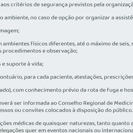
 aos critérios de segurança previstos pela organizaç
no ambiente, no caso de opção por organizar a assis
ermagem;
m ambientes físicos diferentes, até o máximo de seis
os procedimentos e observação;
 e suporte à vida;
rontuário, para cada paciente, atestações, prescriç
do), com conhecimento prévio da rota de fuga e hosp
everá ser informada ao Conselho Regional de Medicin
ressos ou convites colocados à disposição do público.
ções médicas de quaisquer naturezas, tanto quanto a
delegações quer em eventos nacionais ou internacion