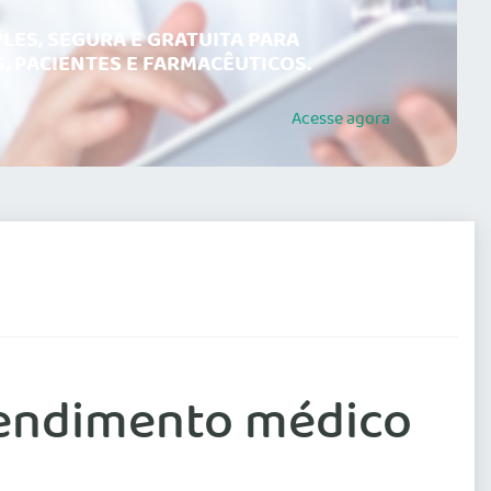
LES, SEGURA E GRATUITA PARA
, PACIENTES E FARMACÊUTICOS.
Acesse
agora
tendimento médico