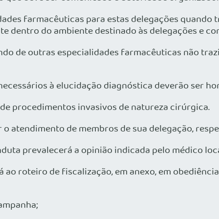
dades farmacêuticas para estas delegações quando tr
te dentro do ambiente destinado às delegações e co
ndo de outras especialidades farmacêuticas não traz
necessários à elucidação diagnóstica deverão ser ho
de procedimentos invasivos de natureza cirúrgica.
o atendimento de membros de sua delegação, respeita
duta prevalecerá a opinião indicada pelo médico loca
á ao roteiro de fiscalização, em anexo, em obediênci
campanha;