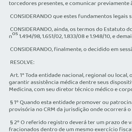
torcedores presentes, e comunicar previamente à
CONSIDERANDO que estes fundamentos legais se ap
CONSIDERANDO, ainda, os termos do Estatuto dos E
os
n
1.494/98, 1.651/02, 1.833/08 e 1.948/10, e de
CONSIDERANDO, finalmente, o decidido em sessão 
RESOLVE:
Art. 1° Toda entidade nacional, regional ou local
garantir assistência médica dentre seus disposit
Medicina, com seu diretor técnico médico e corpo
§ 1º Quando esta entidade promover ou patrocinar
provisória no CRM da jurisdição onde ocorrerá o 
§ 2º O referido registro deverá ter um prazo de
fracionados dentro de um mesmo exercício fiscal