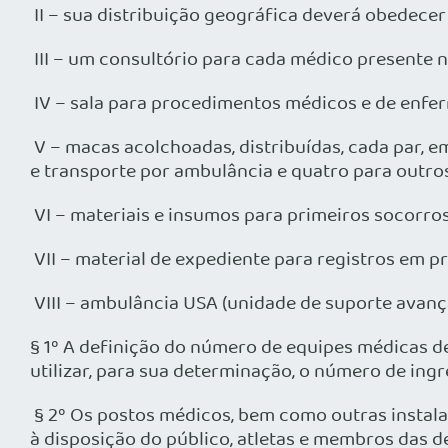
II – sua distribuição geográfica deverá obedecer
III – um consultório para cada médico presente 
IV – sala para procedimentos médicos e de enf
V – macas acolchoadas, distribuídas, cada par, e
e transporte por ambulância e quatro para outr
VI – materiais e insumos para primeiros socorros
VII – material de expediente para registros em p
VIII – ambulância USA (unidade de suporte avança
§ 1º A definição do número de equipes médicas d
utilizar, para sua determinação, o número de ing
§ 2º Os postos médicos, bem como outras instala
à disposição do público, atletas e membros das 