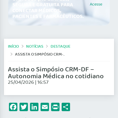
SEGURA E GRATUITA PARA
Acesse
CONECTAR MÉDICOS,
PACIENTES E FARMACÊUTICOS.
INÍCIO
NOTÍCIAS
DESTAQUE
ASSISTA O SIMPÓSIO CRM-DF – AUTONOMIA MÉDICA NO COTIDIANO
Assista o Simpósio CRM-DF –
Autonomia Médica no cotidiano
25/04/2026 | 16:57
Facebook
Twitter
LinkedIn
Email
Print
Share