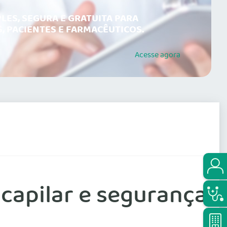
LES, SEGURA E GRATUITA PARA
, PACIENTES E FARMACÊUTICOS.
Acesse
agora
capilar e segurança