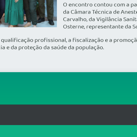
O encontro contou com a par
da Câmara Técnica de Aneste
Carvalho, da Vigilância Sanit
Osterne, representante da So
alificação profissional, a fiscalização e a promoção
ia e da proteção da saúde da população.
TRANSPARÊN
ntro Empresarial Parque Brasília, Brasília/DF - CEP:
WEBMAIL