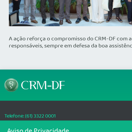
A ação reforça o compromisso do CRM-DF com a qu
responsáveis, sempre em defesa da boa assistênc
Telefone: (61) 3322 0001
Setor de Indústrias Gráficas (SIG), Quadra 01 Lote 985 2º Andar, Sala 202, Ce
Aviso de Privacidade
70.610-410