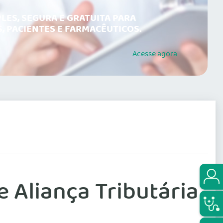
LES, SEGURA E GRATUITA PARA
, PACIENTES E FARMACÊUTICOS.
Acesse
agora
 Aliança Tributária