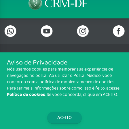
Telefone: (61) 3322 0001
Aviso de Privacidade
Setor de Indústrias Gráficas (SIG), Quadra 01 Lote 985 2º Andar, Sala
Nós usamos cookies para melhorar sua experiência de
202, Centro Empresarial Parque Brasília, Brasília/DF - CEP: 70.610-410
navegação no portal. Ao utilizar o Portal Médico, você
Copyright CRM-DF. Todos os direitos reservados.
concorda com a política de monitoramento de cookies.
Para ter mais informações sobre como isso é feito, acesse
TRANSPARÊNCIA E PRESTAÇÃO DE
Política de cookies
. Se você concorda, clique em ACEITO.
CONTAS
WEBMAIL
ACEITO