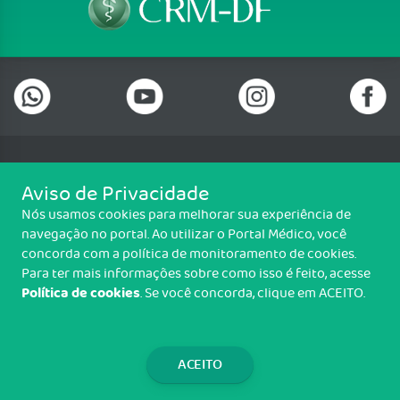
Telefone: (61) 3322 0001
Aviso de Privacidade
Setor de Indústrias Gráficas (SIG), Quadra 01 Lote 985 2º Andar, Sala
Nós usamos cookies para melhorar sua experiência de
202, Centro Empresarial Parque Brasília, Brasília/DF - CEP: 70.610-410
navegação no portal. Ao utilizar o Portal Médico, você
Copyright CRM-DF. Todos os direitos reservados.
concorda com a política de monitoramento de cookies.
Para ter mais informações sobre como isso é feito, acesse
TRANSPARÊNCIA E PRESTAÇÃO DE
Política de cookies
. Se você concorda, clique em ACEITO.
CONTAS
WEBMAIL
ACEITO