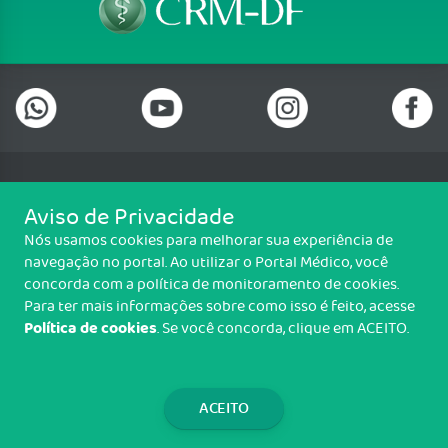
Telefone: (61) 3322 0001
Aviso de Privacidade
Setor de Indústrias Gráficas (SIG), Quadra 01 Lote 985 2º Andar, Sala
Nós usamos cookies para melhorar sua experiência de
202, Centro Empresarial Parque Brasília, Brasília/DF - CEP: 70.610-410
navegação no portal. Ao utilizar o Portal Médico, você
Copyright CRM-DF. Todos os direitos reservados.
concorda com a política de monitoramento de cookies.
Para ter mais informações sobre como isso é feito, acesse
TRANSPARÊNCIA E PRESTAÇÃO DE
Política de cookies
. Se você concorda, clique em ACEITO.
CONTAS
WEBMAIL
ACEITO