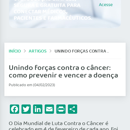
SEGURA E GRATUITA PARA
Acesse
CONECTAR MÉDICOS,
PACIENTES E FARMACÊUTICOS.
INÍCIO
ARTIGOS
UNINDO FORÇAS CONTRA O CÂNCER: COMO PREVENIR E VENCER A DOENÇA
Unindo forças contra o câncer:
como prevenir e vencer a doença
Publicado em (04/02/2023)
Facebook
Twitter
LinkedIn
Email
Print
Share
O Dia Mundial de Luta Contra o Câncer é
celebrado em 4 de fevereiro de cada ano. Foi