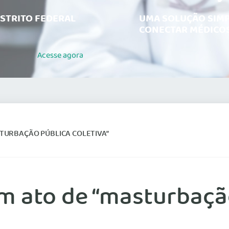
ISTRITO FEDERAL
UMA SOLUÇÃO SIMP
CONECTAR MÉDICOS
Acesse
agora
STURBAÇÃO PÚBLICA COLETIVA”
m ato de “masturbação