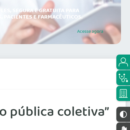
LES, SEGURA E GRATUITA PARA
, PACIENTES E FARMACÊUTICOS.
Acesse
agora
 pública coletiva”