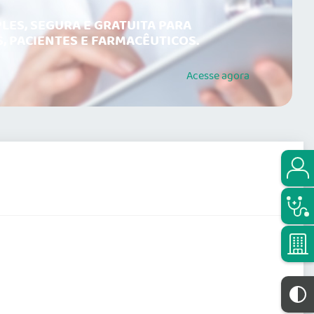
LES, SEGURA E GRATUITA PARA
, PACIENTES E FARMACÊUTICOS.
Acesse
agora