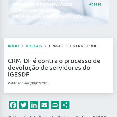
SEGURA E GRATUITA PARA
Acesse
CONECTAR MÉDICOS,
PACIENTES E FARMACÊUTICOS.
INÍCIO
ARTIGOS
CRM-DF É CONTRA O PROCESSO DE DEVOLUÇÃO DE SERVIDORES DO IGESDF
CRM-DF é contra o processo de
devolução de servidores do
IGESDF
Publicado em (08/02/2023)
Facebook
Twitter
LinkedIn
Email
Print
Share